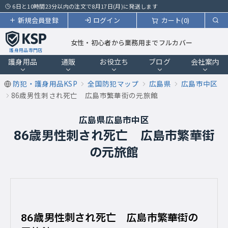
6日と10時間23分以内の注文で8月17日(月)に発送します
新規会員登録
ログイン
カート(0)
女性・初心者から業務用までフルカバー
護身用品専門店
護身用品
通販
お役立ち
ブログ
会社案内
防犯・護身用品KSP
全国防犯マップ
広島県
広島市中区
86歳男性刺され死亡 広島市繁華街の元旅館
広島県広島市中区
86歳男性刺され死亡 広島市繁華街
の元旅館
86歳男性刺され死亡 広島市繁華街の