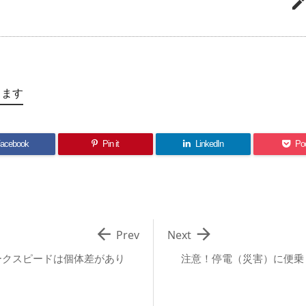
します
acebook
Pin it
LinkedIn
Po


Prev
Next
ークスピードは個体差があり
注意！停電（災害）に便乗