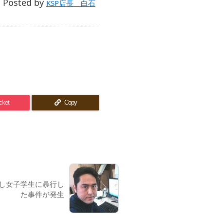
Posted by

KSP店長 白石
cket
Copy
し女子学生に暴行し
た事件が発生