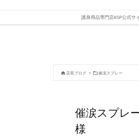
護身用品専門店KSP公式サ
店長ブログ
>
催涙スプレー


催涙スプレー
様