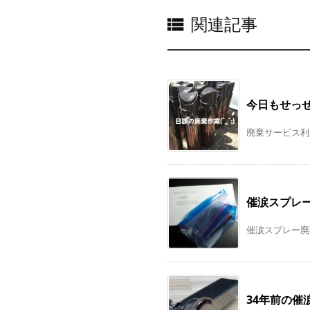
関連記事

今日もせっ
廃棄サービス利用
催涙スプレー
催涙スプレー廃
34年前の