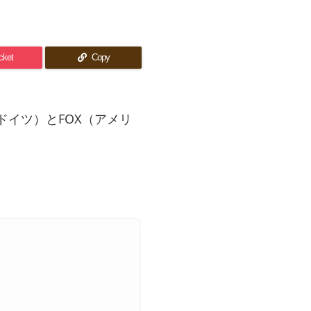
cket
Copy
イツ）とFOX（アメリ