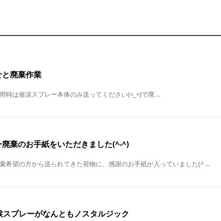
せと廃棄作業
時は催涙スプレー本体のみ送ってください(>_<)で廃 ...
廃棄のお手紙をいただきました(^-^)
棄希望の方から送られてきた荷物に、感謝のお手紙が入っていました(^ ...
催涙スプレーがなんともノスタルジック