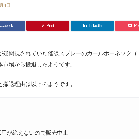
4月4日
acebook
Pin it
LinkedIn
Po
が疑問視されていた催涙スプレーのカールホーネック（ド
本市場から撤退したようです。
と撤退理由は以下のようです。
用が絶えないので販売中止