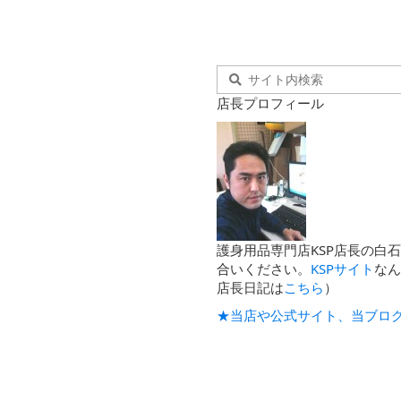
店長プロフィール
護身用品専門店KSP店長の白
合いください。
KSPサイト
な
店長日記は
こちら
）
★当店や公式サイト、当ブロ