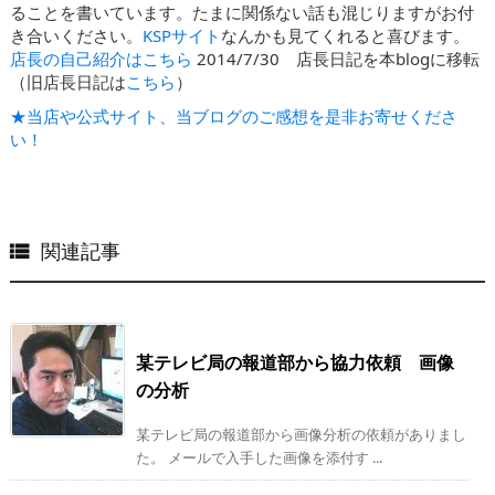
ることを書いています。たまに関係ない話も混じりますがお付
き合いください。
KSPサイト
なんかも見てくれると喜びます。
店長の自己紹介はこちら
2014/7/30 店長日記を本blogに移転
（旧店長日記は
こちら
）
★当店や公式サイト、当ブログのご感想を是非お寄せくださ
い！
関連記事

某テレビ局の報道部から協力依頼 画像
の分析
某テレビ局の報道部から画像分析の依頼がありまし
た。 メールで入手した画像を添付す ...