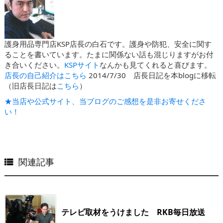
護身用品専門店KSP店長の白石です。護身や防犯、安全に関す
ることを書いています。たまに関係ない話も混じりますがお付
き合いください。
KSPサイト
なんかも見てくれると喜びます。
店長の自己紹介はこちら
2014/7/30 店長日記を本blogに移転
（旧店長日記は
こちら
）
★当店や公式サイト、当ブログのご感想を是非お寄せくださ
い！
関連記事

テレビ取材をうけました RKB毎日放送