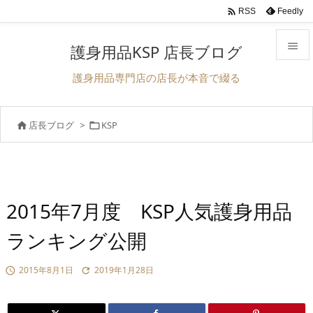

Feedly
RSS

護身用品KSP 店長ブログ

護身用品専門店の店長が本音で綴る
メニュ

店長ブログ
>
KSP


前へ

次へ

検索
2015年7月度 KSP人気護身用品
ランキング公開
2015年8月1日
2019年1月28日

