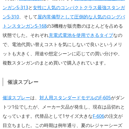
ンガンS-313
と
女性に人気のコンパクトクラス最強スタンガ
ンS-310
、そして
屋内常備型として圧倒的な人気のロングバ
トンスタンガンS-168
の3機種が販売数のほとんどを占める
状態でした。それぞれ
充電式電池を使用できるタイプ
なの
で、電池代買い替えコストを気にしないで良いというメリ
ットも大きく、用途や想定シーンに応じての買い分けや、
複数スタンガンのまとめ買いで購入されています。
催涙スプレー
催涙スプレー
は、
対人用スタンダードモデルのF-605
がダン
トツ1位でしたが、メーカー欠品が発生し、現在は品切れと
なっています。代替品として1サイズ大きな
F-606
の注文が
目立ちました。この時期は例年通り、夏のレジャーシーズ