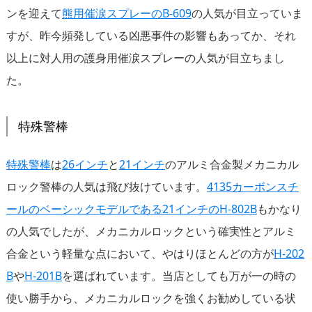
ンを迎えて
熊用催涙スプレーのB-609
の人気が目立っていま
すが、昨今頻発している凶悪事件の影響もあってか、それ
以上に対人用の護身用催涙スプレーの人気が目立ちまし
た。
特殊警棒
特殊警棒
は
26インチ
と
21インチ
のアルミ合金製メカニカル
ロック警棒の人気は飛び抜けています。
4135カーボンスチ
ールのベーシックモデルである21インチのH-802B
もかなり
の人気でしたが、メカニカルロックという確実性とアルミ
合金という軽量な点において、やはりほとんどの方が
H-202
B
や
H-201B
を選ばれています。当店としても万が一の時の
使い勝手から、メカニカルロックを強くお勧めしている状