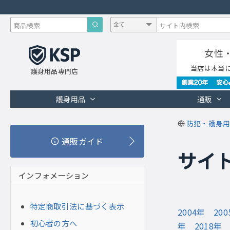
女性
当店は本当
護身用品専門店
護身用品
通販
防犯・護身用
通販ガイド
サイト
インフォメーション
特定商取引法に基づく表示
2004年
20
初心者の方へ
年
2018年