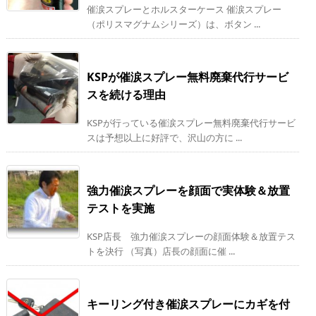
催涙スプレーとホルスターケース 催涙スプレー
（ポリスマグナムシリーズ）は、ボタン ...
KSPが催涙スプレー無料廃棄代行サービ
スを続ける理由
KSPが行っている催涙スプレー無料廃棄代行サービ
スは予想以上に好評で、沢山の方に ...
強力催涙スプレーを顔面で実体験＆放置
テストを実施
KSP店長 強力催涙スプレーの顔面体験＆放置テス
トを決行 （写真）店長の顔面に催 ...
キーリング付き催涙スプレーにカギを付