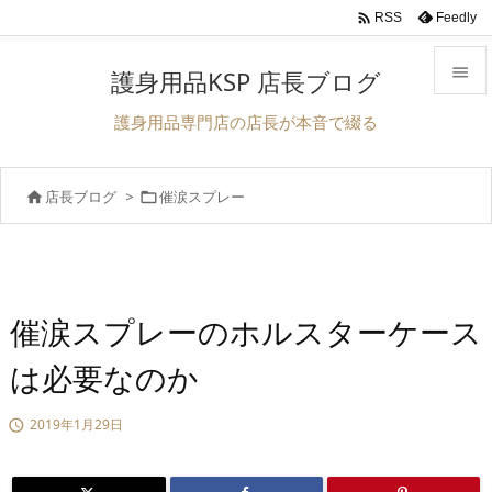

Feedly
RSS

護身用品KSP 店長ブログ

護身用品専門店の店長が本音で綴る
メニュ

店長ブログ
>
催涙スプレー


前へ

次へ

検索
催涙スプレーのホルスターケース
は必要なのか
2019年1月29日
