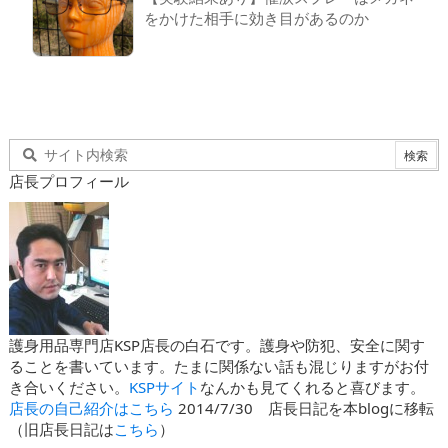
をかけた相手に効き目があるのか
店長プロフィール
護身用品専門店KSP店長の白石です。護身や防犯、安全に関す
ることを書いています。たまに関係ない話も混じりますがお付
き合いください。
KSPサイト
なんかも見てくれると喜びます。
店長の自己紹介はこちら
2014/7/30 店長日記を本blogに移転
（旧店長日記は
こちら
）