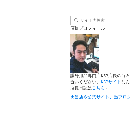
店長プロフィール
護身用品専門店KSP店長の白
合いください。
KSPサイト
な
店長日記は
こちら
）
★当店や公式サイト、当ブロ