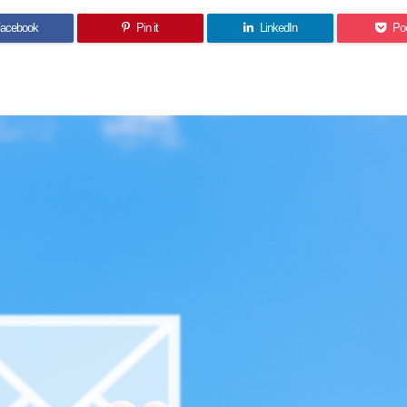
acebook
Pin it
LinkedIn
Po