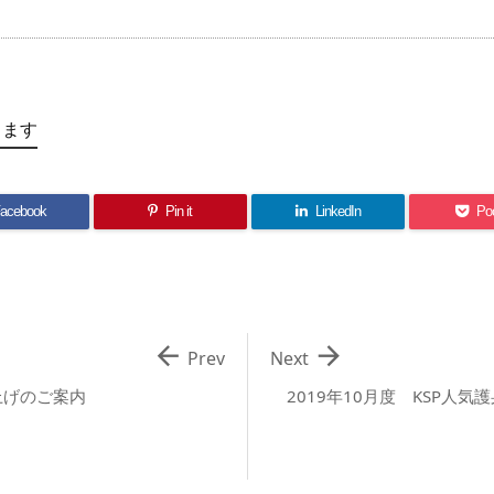
します
acebook
Pin it
LinkedIn
Po


Prev
Next
上げのご案内
2019年10月度 KSP人