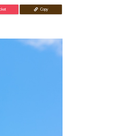
cket
Copy