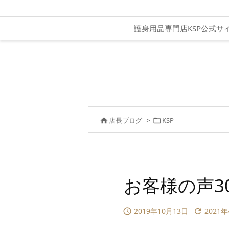
護身用品専門店KSP公式サ
店長ブログ
>
KSP


お客様の声3
2019年10月13日
2021

