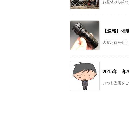
お盆休みも終わ
【速報】催涙
大変お待たせして
2015年 
いつも当店をご