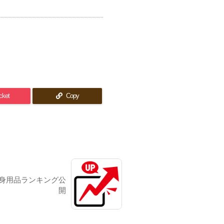
cket
Copy
気護身用品ランキング公
開