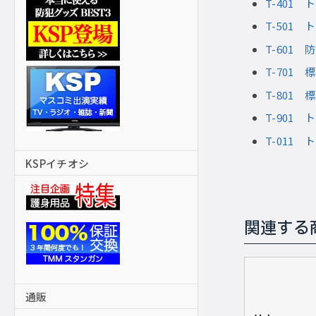
T-401
T-50
T-601
T-701
T-801
T-901
T-01
KSPイチオシ
関連する
通販