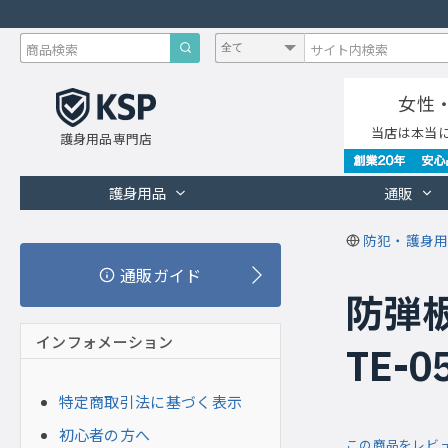
女性
当店は本当
護身用品専門店
護身用品
通販
防犯・護身用
通販ガイド
防弾板
インフォメーション
TE-0
特定商取引法に基づく表示
初心者の方へ
この商品をレビ