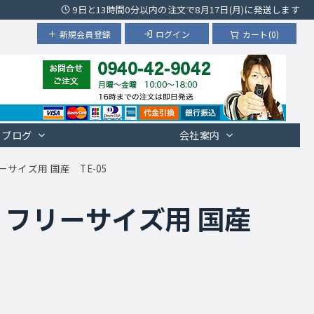
9日と13時間0分以内の注文で8月17日(月)に発送します
新規会員登録
ログイン
カート(0)
ブログ
会社案内
サイズ用 国産 TE-05
 フリーサイズ用 国産