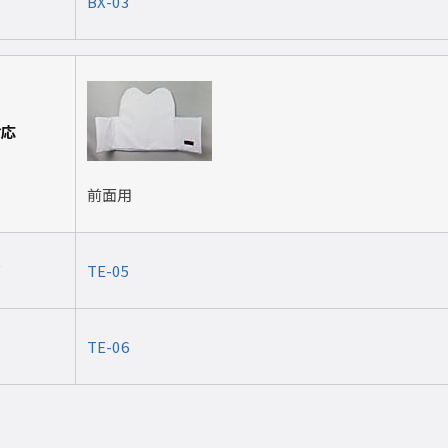
BX-03
耐応
前面用
ズ
TE-05
TE-06