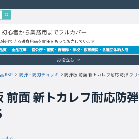
・初心者から業務用までフルカバー
に使用できる護身用品を責任をもって販売しています
お役立ち
品KSP
防弾・防刃チョッキ
防弾板 前面 新トカレフ耐応防弾 フリー
 前面 新トカレフ耐応防弾
5
ューする