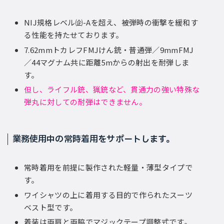
NIJ規格レベル㈽-Aを超え、被弾時の衝撃を緩和す
る性能を持たせております。
7.62mmトカレフFMJけん銃・普通弾／9mmFMJ
／44マグナム共に距離5mからの射出を耐弾しま
す。
但し、ライフル銃、猟銃など、貫通力の強い特殊な
弾丸に対しての耐弾はできません。
業務使用中の常時着用をサポートします。
常時着用を前提に製作された軽量・薄型タイプで
す。
ワイシャツの上に着用する目的で作られたスーツ
ベスト型です。
着装は両肩と両脇でマジックテープ調整式です。