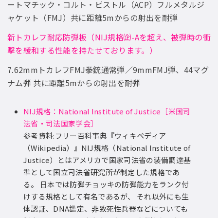
ートマチック・コルト・ピストル（ACP）フルメタルジ
ャケット（FMJ）共に距離5mからの射出を耐弾
新トカレフ耐応防弾板（NIJ規格㈽-Aを超え、被弾時の衝
撃を緩和する性能を持たせております。）
7.62mmトカレフFMJ拳銃通常弾／9mmFMJ弾、44マグ
ナム弾 共に距離5mからの射出を耐弾
NIJ規格：National Institute of Justice［米国司
法省・司法国家学会］
参考資料:フリー百科事典『ウィキペディア
（Wikipedia）』NIJ規格（National Institute of
Justice）とはアメリカで国家司法省の装備調達基
準として国立司法省研究所が制定した規格であ
る。 日本では防弾チョッキの防弾能力をランク付
けする規格として有名であるが、 それ以外にも生
体認証、DNA鑑定、非致死性兵器などについても