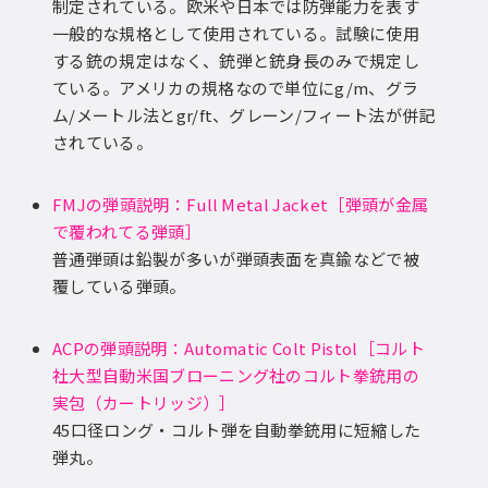
制定されている。欧米や日本では防弾能力を表す
一般的な規格として使用されている。試験に使用
する銃の規定はなく、銃弾と銃身長のみで規定し
ている。アメリカの規格なので単位にg/m、グラ
ム/メートル法とgr/ft、グレーン/フィート法が併記
されている。
FMJの弾頭説明：Full Metal Jacket［弾頭が金属
で覆われてる弾頭］
普通弾頭は鉛製が多いが弾頭表面を真鍮などで被
覆している弾頭。
ACPの弾頭説明：Automatic Colt Pistol［コルト
社大型自動米国ブローニング社のコルト拳銃用の
実包（カートリッジ）］
45口径ロング・コルト弾を自動拳銃用に短縮した
弾丸。