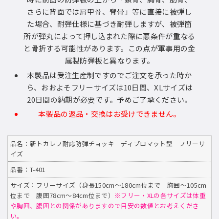
さらに背面では肩甲骨、脊骨」等に直接に被弾し
た場合、耐弾仕様に基づき耐弾しますが、被弾箇
所が弾丸によって押し込まれた際に悪条件が重なる
と骨折する可能性があります。この点が軍事用の金
属製防弾板と異なります。
本製品は受注生産制ですのでご注文を承った時か
ら、おおよそフリーサイズは10日間、XLサイズは
20日間の納期が必要です。予めご了承ください。
本製品の返品・交換はお受けできません。
品名：新トカレフ耐応防弾チョッキ ディプロマット型 フリーサ
イズ
品番：T-401
サイズ：フリーサイズ（身長150cm〜180cm位まで 胸囲〜105cm
位まで 腹囲78cm〜84cm位まで）
※フリー・XLの各サイズは体重
や胸囲、腹囲との関係がありますので目安の数値とお考えくださ
い。