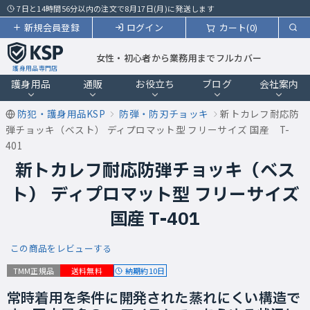
7日と14時間56分以内の注文で8月17日(月)に発送します
新規会員登録
ログイン
カート(0)
女性・初心者から業務用までフルカバー
護身用品専門店
護身用品
通販
お役立ち
ブログ
会社案内
防犯・護身用品KSP
防弾・防刃チョッキ
新トカレフ耐応防
弾チョッキ（ベスト） ディプロマット型 フリーサイズ 国産 T-
401
新トカレフ耐応防弾チョッキ（ベス
ト） ディプロマット型 フリーサイズ
国産 T-401
この商品をレビューする
納期約10日
TMM正規品
送料無料
常時着用を条件に開発された蒸れにくい構造で