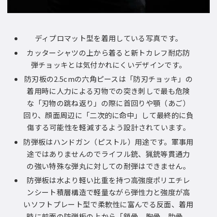
ディプロマット型を着用している写真です。
カッターシャツの上から着ると新トカレフ耐応防
弾チョッキとは気付かれにくいデザインです。
防刃板の2.5cmの六角ピースは「防刃チョッキ」の
着用時に人力による刃物での突き刺しで最も危険
な「刃物の跳ね返り」の際に首回りや顎（あご）
回り、顔面周辺に「二次的に命中」して最終的に負
傷する可能性を軽減するよう設計されています。
防弾板はハンドガン（ピストル）用途です。軍事用
途ではありませんのでライフル銃、猟銃等貫通力
の強い特殊な弾丸に対しての耐弾はできません。
防弾板は水より軽い比重を持つ高強度ポリエチレ
ンシート積層構造で軽量ながら弾性力と強度が高
いソフトプレート型で柔軟性に富んでる反面、着用
時に前面の防弾板の上から「鎖骨、胸骨、肋骨、