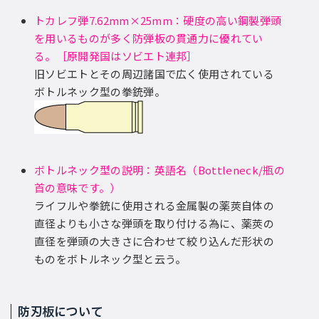
トカレフ弾7.62mm×25mm：硬度の高い鋼製弾頭
を用いるものが多く防弾板の貫通力に優れてい
る。［原開発国はソビエト連邦］
旧ソビエトとその周辺諸国で広く使用されている
ボトルネック型の拳銃弾。
ボトルネック型の説明：英語名（Bottleneck/瓶の
首の意味です。）
ライフルや拳銃に使用される金属製の薬莢自体の
直径よりも小さな弾頭を取り付ける為に、薬莢の
直径を弾頭の大きさに合わせて絞り込んだ形状の
ものをボトルネック型と云う。
防刃板について