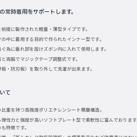
の常時着用をサポートします。
を前提に製作された軽量・薄型タイプです。
ツの中に着用する目的で作られたインナー型です。
防ぐ為に垂れ部を設けズボン内に入れて使用します。
肩と両脇でマジックテープ調整式です。
弾板・防刃板）を取り外して洗濯が出来ます。
いて
い比重を持つ高強度ポリエチレンシート積層構造。
ら弾性力と強度が高いソフトプレート型で柔軟性に富んでおります
のも特徴です。