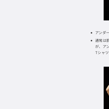
アンダ
通常は
が、ア
Tシャ