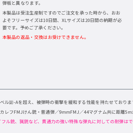
弾板と異なります。
本製品は受注生産制ですのでご注文を承った時から、おお
よそフリーサイズは10日間、XLサイズは20日間の納期が必
要です。予めご了承ください。
本製品の返品・交換はお受けできません。
レベル㈽-Aを超え、被弾時の衝撃を緩和する性能を持たせておりま
mトカレフFMJけん銃・普通弾／9mmFMJ／44マグナム共に距離
イフル銃、猟銃など、貫通力の強い特殊な弾丸に対しての耐弾はで