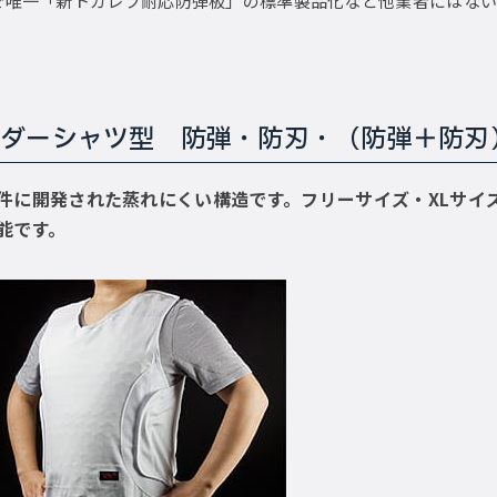
で唯一「新トカレフ耐応防弾板」の標準製品化など他業者にはない
ンダーシャツ型 防弾・防刃・（防弾＋防刃
件に開発された蒸れにくい構造です。フリーサイズ・XLサイ
能です。