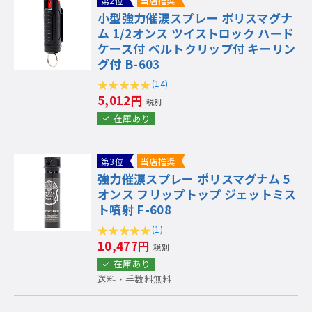
第2位
当店推奨
小型強力催涙スプレー ポリスマグナ
ム 1/2オンス ツイストロック ハード
ケース付 ベルトクリップ付 キーリン
グ付 B-603
(14)
5,012円
税別
在庫あり
第3位
当店推奨
強力催涙スプレー ポリスマグナム 5
オンス フリップトップ ジェットミス
ト噴射 F-608
(1)
10,477円
税別
在庫あり
送料・手数料無料