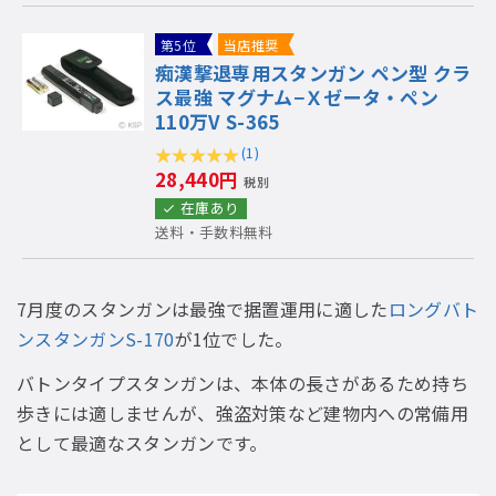
第5位
当店推奨
痴漢撃退専用スタンガン ペン型 クラ
ス最強 マグナム−Ｘゼータ・ペン
110万V S-365
(1)
28,440円
税別
在庫あり
送料・手数料無料
7月度のスタンガンは最強で据置運用に適した
ロングバト
ンスタンガンS-170
が1位でした。
バトンタイプスタンガンは、本体の長さがあるため持ち
歩きには適しませんが、強盗対策など建物内への常備用
として最適なスタンガンです。