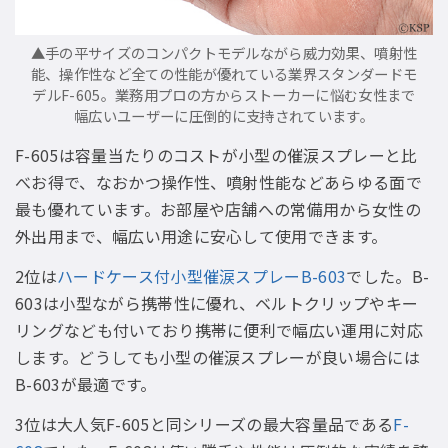
▲手の平サイズのコンパクトモデルながら威力効果、噴射性
能、操作性など全ての性能が優れている業界スタンダードモ
デルF-605。業務用プロの方からストーカーに悩む女性まで
幅広いユーザーに圧倒的に支持されています。
F-605は容量当たりのコストが小型の催涙スプレーと比
べお得で、なおかつ操作性、噴射性能などあらゆる面で
最も優れています。お部屋や店舗への常備用から女性の
外出用まで、幅広い用途に安心して使用できます。
2位は
ハードケース付小型催涙スプレーB-603
でした。B-
603は小型ながら携帯性に優れ、ベルトクリップやキー
リングなども付いており携帯に便利で幅広い運用に対応
します。どうしても小型の催涙スプレーが良い場合には
B-603が最適です。
3位は大人気F-605と同シリーズの最大容量品である
F-