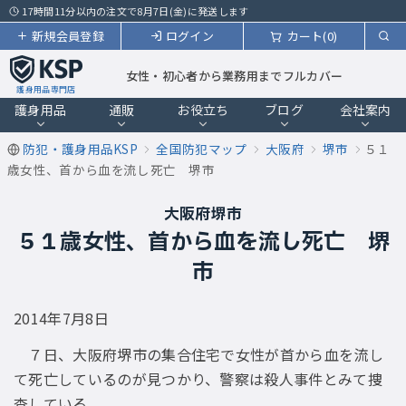
17時間11分以内の注文で8月7日(金)に発送します
新規会員登録
ログイン
カート(0)
女性・初心者から業務用までフルカバー
護身用品専門店
護身用品
通販
お役立ち
ブログ
会社案内
防犯・護身用品KSP
全国防犯マップ
大阪府
堺市
５１
歳女性、首から血を流し死亡 堺市
大阪府堺市
５１歳女性、首から血を流し死亡 堺
市
2014年7月8日
７日、大阪府堺市の集合住宅で女性が首から血を流し
て死亡しているのが見つかり、警察は殺人事件とみて捜
査している。