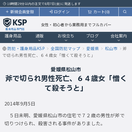
18時間29分以内の注文で8月7日(金)に発送します
新規会員登録
ログイン
カート(0)
女性・初心者から業務用までフルカバー
護身用品専門店
護身用品
通販
お役立ち
ブログ
会社案内
防犯・護身用品KSP
全国防犯マップ
愛媛県
松山市
斧
で切られ男性死亡、６４歳女「憎くて殺そうと」
愛媛県松山市
斧で切られ男性死亡、６４歳女「憎く
て殺そうと」
2014年9月5日
５日未明、愛媛県松山市の住宅で７２歳の男性が斧で
切りつけられ、殺害される事件がありました。