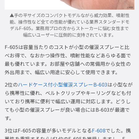
▲手の平サイズのコンパクトモデルながら威力効果、噴射性
能、操作性など全ての性能が優れている業界スタンダードモ
デルF-605。業務用プロの方からストーカーに悩む女性まで
幅広いユーザーに圧倒的に支持されています。
F-605は容量当たりのコストが小型の催涙スプレーと比
べお得で、なおかつ操作性、噴射性能などあらゆる面で
最も優れています。お部屋や店舗への常備用から女性の
外出用まで、幅広い用途に安心して使用できます。
2位の
ハードケース付小型催涙スプレーB-603
は小型なが
ら携帯性に優れ、ベルトクリップやキーリングなども付
いており携帯に便利で幅広い運用に対応します。どうし
ても小型の催涙スプレーが良い場合にはB-603が最適で
す。
3位はF-605の容量が多いモデルとなる
F-608
でした。携
帯性を重視するならば1位のF-605を推奨しますし、F-