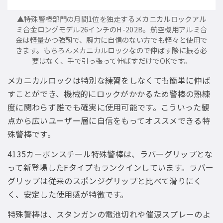
▲特殊警棒部門の月間1位を独走するメカニカルロックアル
ミ合金ロングモデル26インチのH-202B。航空機用アルミ合
金は軽量かつ強靱で、腕力に自信のない方でも軽々と使用で
きます。もちろんメカニカルロックなので伸ばす際に振る必
要はなく、手で引っ張って伸ばすだけでOKです。
メカニカルロックは特別な練習をしなくても簡単に伸ば
すことができ、機械的にロックがかかるため警棒の熟練
度に関わらず誰でも確実に使用可能です。こういった観
点から広いユーザー層に自信をもってオススメできる特
殊警棒です。
4135カーボンスチール特殊警棒は、ラバーグリップとな
って新登場したFタイプもランクインしています。ラバー
グリップは従来のスポンジグリップと比べて滑りにく
く、安定した使用感が特徴です。
特殊警棒は、スタンガンの電池切れや催涙スプレーのよ