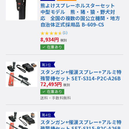
熊よけスプレーホルスターセット
中型モデル 熊・猪・猿・野犬対
応 全国の複数の国公立機関・地方
自治体正式採用品 B-609-CS
(1)
8,934円
税別
在庫あり
第3位
スタンガン+催涙スプレー+アルミ特
殊警棒セット SET-S314-P2C-A26B
72,495円
税別
在庫あり
送料・手数料無料
第4位
スタンガン+催涙スプレー+アルミ特
殊警棒セット SET-S315-P2C-A26B