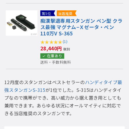
第5位
当店推奨
痴漢撃退専用スタンガン ペン型 クラ
ス最強 マグナム−Ｘゼータ・ペン
110万V S-365
(1)
28,440円
税別
在庫あり
送料・手数料無料
12月度のスタンガンはベストセラーの
ハンディタイプ最
強スタンガンS-315
が1位でした。S-315はハンディタイ
プなので携帯ができ、高い威力から据え置き用としても
兼用できます。あらゆる状況にオールマイティに対応で
きる当店推奨のスタンガンです。