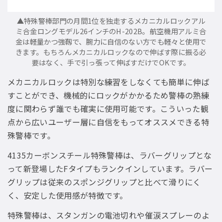
▲特殊警棒部門の月間1位を独走するメカニカルロックアル
ミ合金ロングモデル26インチのH-202B。航空機用アルミ合
金は軽量かつ強靱で、腕力に自信のない方でも軽々と使用で
きます。もちろんメカニカルロックなので伸ばす際に振る必
要はなく、手で引っ張って伸ばすだけでOKです。
メカニカルロックは特別な練習をしなくても簡単に伸ば
すことができ、機械的にロックがかかるため警棒の熟練
度に関わらず誰でも確実に使用可能です。こういった観
点から広いユーザー層に自信をもってオススメできる特
殊警棒です。
4135カーボンスチール特殊警棒は、ラバーグリップとな
って新登場したFタイプもランクインしています。ラバー
グリップは従来のスポンジグリップと比べて滑りにく
く、安定した使用感が特徴です。
特殊警棒は、スタンガンの電池切れや催涙スプレーのよ