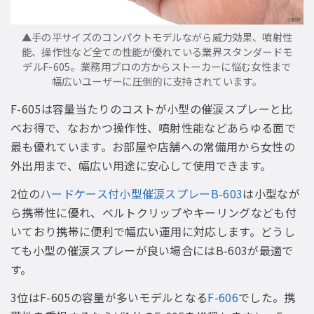
▲手の平サイズのコンパクトモデルながら威力効果、噴射性
能、操作性など全ての性能が優れている業界スタンダードモ
デルF-605。業務用プロの方からストーカーに悩む女性まで
幅広いユーザーに圧倒的に支持されています。
F-605は容量当たりのコストが小型の催涙スプレーと比
べお得で、なおかつ操作性、噴射性能などあらゆる面で
最も優れています。お部屋や店舗への常備用から女性の
外出用まで、幅広い用途に安心して使用できます。
2位の
ハードケース付小型催涙スプレーB-603
は小型なが
ら携帯性に優れ、ベルトクリップやキーリングなども付
いており携帯に便利で幅広い運用に対応します。どうし
ても小型の催涙スプレーが良い場合にはB-603が最適で
す。
3位はF-605の容量が多いモデルとなる
F-606
でした。携