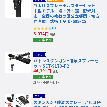
熊よけスプレーホルスターセット
中型モデル 熊・猪・猿・野犬対
応 全国の複数の国公立機関・地方
自治体正式採用品 B-609-CS
(1)
8,934円
税別
在庫あり
第3位
バトンスタンガン+催涙スプレーセ
ット SET-S170-P2
44,391円
税別
在庫あり
送料・手数料無料
第4位
スタンガン+催涙スプレー+アルミ特