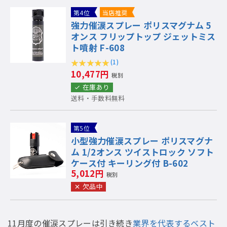
第4位
当店推奨
強力催涙スプレー ポリスマグナム 5
オンス フリップトップ ジェットミス
ト噴射 F-608
(1)
10,477円
税別
在庫あり
送料・手数料無料
第5位
小型強力催涙スプレー ポリスマグナ
ム 1/2オンス ツイストロック ソフト
ケース付 キーリング付 B-602
5,012円
税別
欠品中
11月度の催涙スプレーは引き続き
業界を代表するベスト