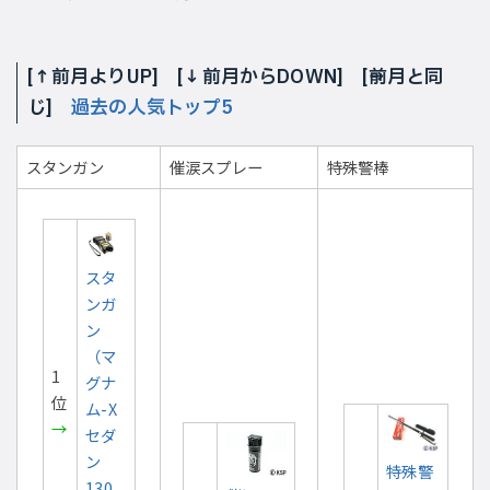
[
↑
前月よりUP] [
↓
前月からDOWN] [
前月と同
じ]
過去の人気トップ5
スタンガン
催涙スプレー
特殊警棒
スタ
ンガ
ン
（マ
1
グナ
位
ム-X
→
セダ
ン
特殊警
130