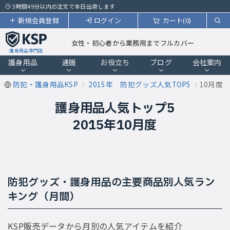
3時間49分以内の注文で本日出荷します
新規会員登録
ログイン
カート(0)
女性・初心者から業務用までフルカバー
護身用品専門店
護身用品
通販
お役立ち
ブログ
会社案内
防犯・護身用品KSP
2015年 防犯グッズ人気TOP5
10月度
護身用品人気トップ5
2015年10月度
防犯グッズ・護身用品の主要商品別人気ラン
キング（月間）
KSP販売データから月別の人気アイテムを紹介