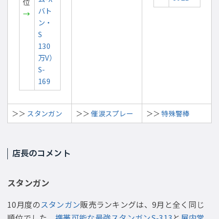
位
バト
→
ン・
S
130
万V）
S-
169
＞＞
スタンガン
＞＞
催涙スプレー
＞＞
特殊警棒
店長のコメント
スタンガン
10月度の
スタンガン
販売ランキングは、9月と全く同じ
順位でした。
携帯可能な最強スタンガンS-313
と
屋内常