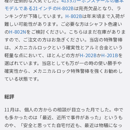
種が圧倒的な人気でした。
4135カーボンスチールの基本
モデルである21インチのH-802B
は完売欠品となり、ラ
ンキングが下降しています。
H-802B
は年末頃まで入荷が
難しい可能性があります。ご必要な方はシャフト色違い
の
H-802N
をご検討ください。こちらはまだ在庫がありま
すので、ご注文の方はお急ぎください。当店の特殊警棒
は、メカニカルロックという確実性とアルミ合金という
軽量な点において、ほとんどの方が
H-202B
か
H-201B
を
選ばれています。当店としても万が一の時の使い勝手や
確実性から、メカニカルロック特殊警棒を強くお勧めし
ている状態です。
総評
11月は、個人の方からの相談が目立った月でした。中で
も多かったのは「最近、近所で事件があった」というも
のや、「安全と思ってた自宅付近も、最近は物騒になっ