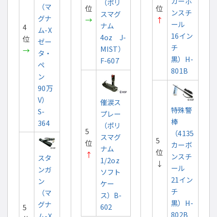
カーボ
（ポリ
（マ
位
位
ンスチ
スマグ
グナ
→
↑
ール
ナム
4
ム-X
16イン
4oz J-
位
ゼー
チ
MIST）
→
タ・
黒）H-
F-607
ペ
801B
ン
90万
V）
催涙ス
特殊警
S-
プレー
棒
364
（ポリ
5
（4135
スマグ
5
位
カーボ
ナム
位
↑
ンスチ
スタ
1/2oz
↓
ール
ンガ
ソフト
21イン
ン
ケー
チ
（マ
ス）B-
黒）H-
グナ
602
5
802B
ム-X