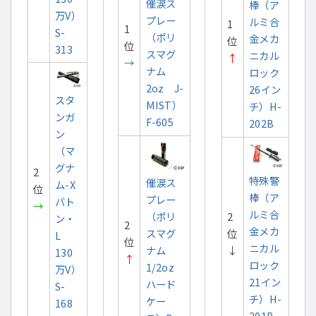
催涙ス
棒（ア
万V）
プレー
ルミ合
1
1
S-
（ポリ
金メカ
位
位
313
スマグ
ニカル
↑
→
ナム
ロック
2oz J-
26イン
スタ
MIST）
チ）H-
ンガ
F-605
202B
ン
（マ
グナ
2
特殊警
催涙ス
ム-X
位
棒（ア
プレー
バト
→
ルミ合
（ポリ
2
ン・
2
金メカ
スマグ
位
L
位
ニカル
ナム
↓
130
↑
ロック
1/2oz
万V）
21イン
ハード
S-
チ）H-
ケー
168
201B