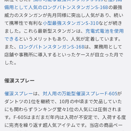
備用として人気のロングバトンスタンガンS-168
の最強
威力のスタンガンが先月同様に突出し人気があり、続い
て携帯性で有利な
小型最強スタンガンS-310
などが続き
ました。これら最新型スタンガンは、
充電式電池を使用
できる
というメリットもあり、人気が定着しています。
また、
ロングバトンスタンガンS-168
は、業務用として
店舗や事務所に導入するといったケースが目立った月で
した。
催涙スプレー
催涙スプレー
は、
対人用の万能型催涙スプレーF-605
が
ダントツの1位を継続で、10月の中頃まで欠品していた
にも関わらずランキング堂々1位の人気には圧倒されま
す。F-605はまだまだ年内は入荷が不安定で、入荷する度
に完売を繰り返す超人気アイテムです。当店の商品ペー