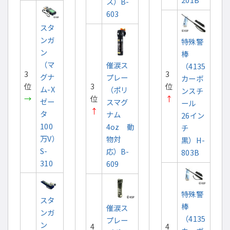
ス）B-
603
スタ
ンガ
特殊警
ン
棒
（マ
催涙ス
（4135
3
3
グナ
プレー
カーボ
位
3
位
ム-X
（ポリ
ンスチ
→
位
↑
ゼー
スマグ
ール
↑
タ
ナム
26イン
100
4oz 動
チ
万V）
物対
黒）H-
S-
応）B-
803B
310
609
特殊警
スタ
棒
催涙ス
ンガ
（4135
プレー
ン
4
4