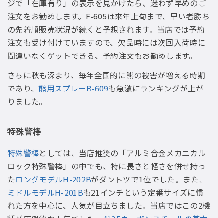
ジで「在庫有り」の表示を見かけたら、迷わず早めのご
注文をお勧めします。F-605は来年上旬まで、早い者勝ち
の先着順販売状況が続くと予想されます。当店では予約
注文も受け付けていますので、欠品時には次回入荷時に
間違いなくゲットできる、予約注文もお勧めします。
さらに秋も深まり、毎年全国的に熊の被害が増える時期
であり、
熊用スプレーB-609
も急激にランキングが上が
りました。
特殊警棒
特殊警棒
としては、当店推奨の「アルミ合金メカニカル
ロック特殊警棒」の中でも、特に長さと軽さを併せ持っ
た
ロングモデルH-202B
がダントツで1位でした。また、
ミドルモデルH-201B
も21インチという定番サイズに慣
れた方を中心に、人気が目立ちました。当店ではこの2機