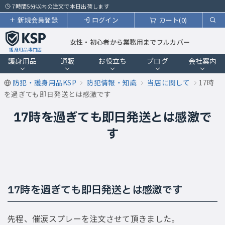
7時間5分以内の注文で本日出荷します
新規会員登録
ログイン
カート(0)
女性・初心者から業務用までフルカバー
護身用品専門店
護身用品
通販
お役立ち
ブログ
会社案内
防犯・護身用品KSP
防犯情報・知識
当店に関して
17時
を過ぎても即日発送とは感激です
17時を過ぎても即日発送とは感激で
す
17時を過ぎても即日発送とは感激です
先程、催涙スプレーを注文させて頂きました。