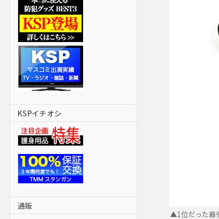
KSPイチオシ
通販
▲1位だった最