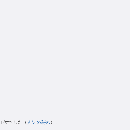
が1位でした（
人気の秘密
）。