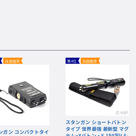
当店推奨
第4位
当店推奨
スタンガン ショートバトン
タイプ 世界最強 最新型 マグ
ンガン コンパクトタイ
ナム−Xバトン・S 150万V S-