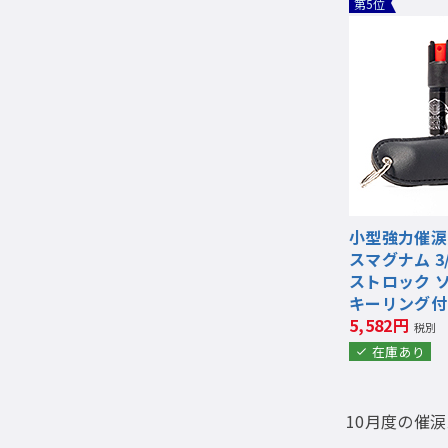
第5位
小型強力催涙
スマグナム 3
ストロック 
キーリング付 B
5,582円
税別
在庫あり
10月度の催