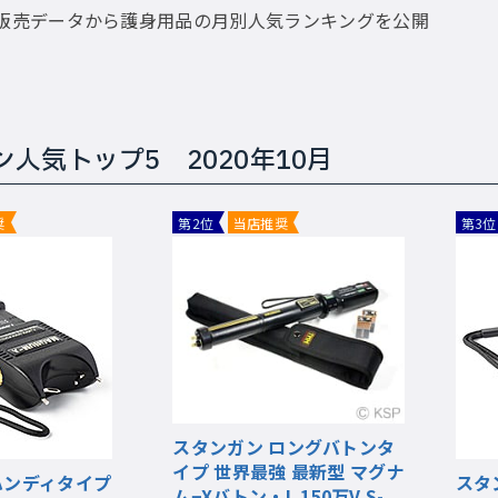
の販売データから護身用品の月別人気ランキングを公開
人気トップ5 2020年10月
奨
第2位
当店推奨
第3位
スタンガン ロングバトンタ
イプ 世界最強 最新型 マグナ
ハンディタイプ
スタ
ム−Xバトン・L 150万V S-