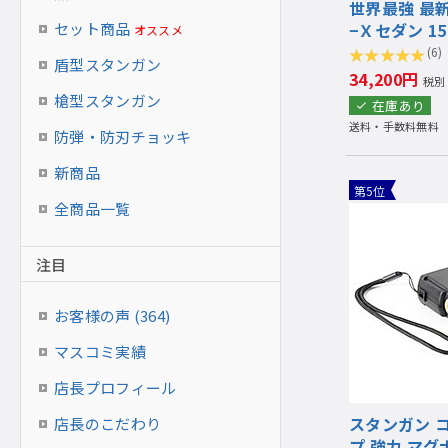
世界最強 最
セット商品
−Ｘセダン 150
オススメ
(6)
盾型スタンガン
34,200円
税別
槍型スタンガン
在庫あり
送料・手数料無料
防弾・防刃チョッキ
新商品
第5位
全商品一覧
注目
お客様の声 (364)
マスコミ実績
店長プロフィール
スタンガン 
店長のこだわり
プ 強力 マグ