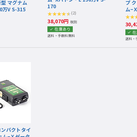
新型 マグナム
プ 
170
万V S-315
ム−Ｘ
(2)
38,070円
税別
30,
在庫あり
在
送料・手数料無料
送料・
コンパクトタイ
ナム−Ｘゼータ