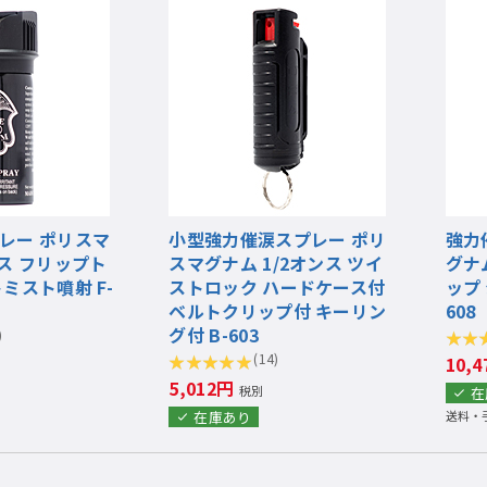
レー ポリスマ
小型強力催涙スプレー ポリ
強力
ス フリップト
スマグナム 1/2オンス ツイ
グナ
ミスト噴射 F-
ストロック ハードケース付
ップ
ベルトクリップ付 キーリン
608
グ付 B-603
)
(14)
10,
5,012円
税別
在
在庫あり
送料・