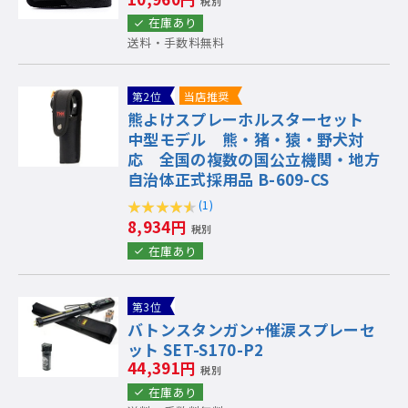
税別
在庫あり
送料・手数料無料
第2位
当店推奨
熊よけスプレーホルスターセット
中型モデル 熊・猪・猿・野犬対
応 全国の複数の国公立機関・地方
自治体正式採用品 B-609-CS
(1)
8,934円
税別
在庫あり
第3位
バトンスタンガン+催涙スプレーセ
ット SET-S170-P2
44,391円
税別
在庫あり