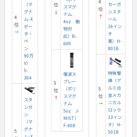
4
（マ
カーボ
位
スマグ
位
グナ
ンスチ
↓
ナム
↑
4
ム-X
ール
4oz 動
位
ゼー
16イン
物対
→
タ・
チ
応）B-
ペ
黒）H-
609
ン
801B
90万
V）
S-
特殊警
催涙ス
364
棒（ア
プレー
5
ルミ合
（ポリ
5
位
金メカ
スマグ
位
↑
スタ
ニカル
ナム
→
ンガ
ロック
5oz J-
ン
13イン
MIST）
（マ
チ）H-
F-608
グナ
5
501B
ム-X