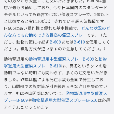
くの方々から大量にご注文いただきました。F-605は当
店が最もお勧めしており、今や日本国内のスタンダード
モデルといっても過言ではない催涙スプレーで、2位以下
と比較すると実に10倍以上売れている超人気機種です。
F-605は高い操作性と優れた基本性能で、
どんな状況のど
んな方でもお勧めできる最高の催涙スプレー
です。（た
だし、動物対策には必ず
B-609
または
B-610
を使用してく
ださい。噴射方式が違いますので注意してください。）
動物撃退用の
動物撃退用中型催涙スプレーB-609
と
動物
撃退用大型催涙スプレーB-610
は、真冬というクマの活
動期ではない時期にも関わらず、多くの注文をいただき
ました。昨年は熊による死亡事故も全国で発生してお
り、山間部での熊対策が引き続き大きな注目を集めてい
ます。もはや山間部においては、
動物撃退用中型催涙ス
プレーB-609
や
動物撃退用大型催涙スプレーB-610
は必須
アイテムとなっています。