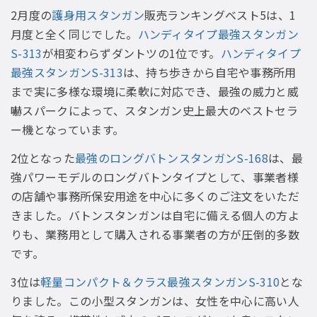
2月度の
護身用スタンガン
販売ランキングベスト5は、1
月度と全く同じでした。
ハンディタイプ最強スタンガン
S-313
が相変わらずダントツの1位です。
ハンディタイプ
最強スタンガンS-313
は、持ち歩きから自宅や事務所用
まで実に多様な環境に柔軟に対応でき、最強の威力と威
嚇スパークによって、スタンガン史上最大のベストセラ
ー機となっています。
2位となった
最強のロングバトンスタンガンS-168
は、最
強パワーモデルのロングバトンタイプとして、事業者様
の店舗や事務所保安用途を中心に多くのご注文をいただ
きました。バトンスタンガンは自宅に備える個人の方よ
りも、業務用として購入される事業者の方が圧倒的多数
です。
3位は
軽量コンパクト＆クラス最強スタンガンS-310
とな
りました。この小型スタンガンは、女性を中心に高い人