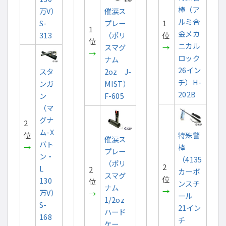
棒（ア
万V）
催涙ス
ルミ合
S-
プレー
1
1
金メカ
313
（ポリ
位
位
ニカル
スマグ
→
→
ロック
ナム
26イン
スタ
2oz J-
チ）H-
ンガ
MIST）
202B
ン
F-605
（マ
グナ
2
ム-X
特殊警
位
催涙ス
バト
棒
→
プレー
ン・
（4135
（ポリ
2
L
2
カーボ
スマグ
位
130
位
ンスチ
ナム
→
万V）
→
ール
1/2oz
S-
21イン
ハード
168
チ
ケー