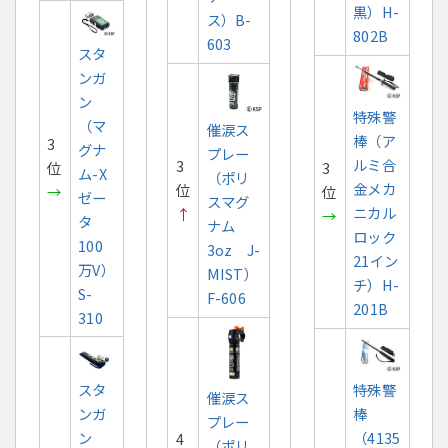
黒）H-
ス）B-
802B
603
スタ
ンガ
ン
特殊警
（マ
催涙ス
棒（ア
3
グナ
プレー
ルミ合
3
位
3
ム-X
（ポリ
金メカ
位
→
位
ゼー
スマグ
ニカル
↑
→
タ
ナム
ロック
100
3oz J-
21イン
万V）
MIST）
チ）H-
S-
F-606
201B
310
スタ
特殊警
催涙ス
ンガ
棒
プレー
ン
（4135
4
（ポリ