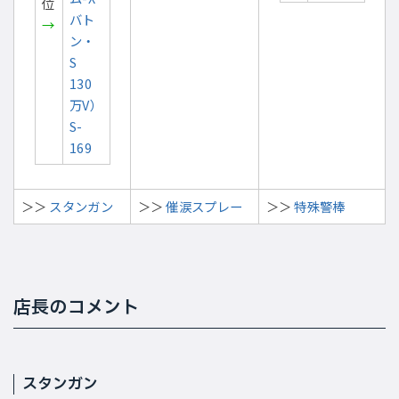
位
バト
→
ン・
S
130
万V）
S-
169
＞＞
スタンガン
＞＞
催涙スプレー
＞＞
特殊警棒
店長のコメント
スタンガン