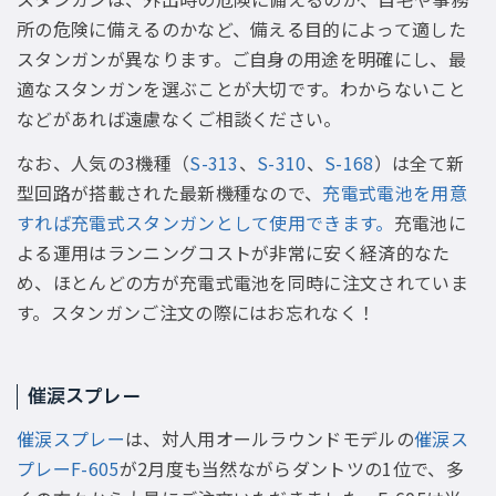
所の危険に備えるのかなど、備える目的によって適した
スタンガンが異なります。ご自身の用途を明確にし、最
適なスタンガンを選ぶことが大切です。わからないこと
などがあれば遠慮なくご相談ください。
なお、人気の3機種（
S-313
、
S-310
、
S-168
）は全て新
型回路が搭載された最新機種なので、
充電式電池を用意
すれば充電式スタンガンとして使用できます。
充電池に
よる運用はランニングコストが非常に安く経済的なた
め、ほとんどの方が充電式電池を同時に注文されていま
す。スタンガンご注文の際にはお忘れなく！
催涙スプレー
催涙スプレー
は、対人用オールラウンドモデルの
催涙ス
プレーF-605
が2月度も当然ながらダントツの1位で、多