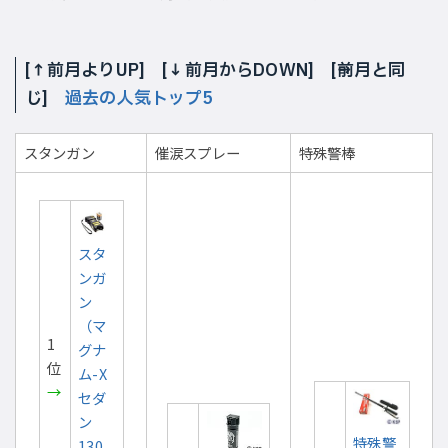
[
↑
前月よりUP] [
↓
前月からDOWN] [
前月と同
じ]
過去の人気トップ5
スタンガン
催涙スプレー
特殊警棒
スタ
ンガ
ン
（マ
1
グナ
位
ム-X
→
セダ
ン
特殊警
130