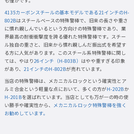
も僅かです。
4135カーボンスチールの基本モデルである21インチのH-
802B
はスチールベースの特殊警棒で、旧来の長さや重さ
に慣れ親しんでいるという方向けの特殊警棒であり、業
界最高の耐衝衝撃度を誇る優れた特殊警棒です。スチー
ル独自の重さと、旧来から慣れ親しんだ振出式を希望す
る方に人気があります。このスチール系特殊警棒に関し
ては、やはり
26インチ（H-803B）
はやや重すぎる印象
があり、
21インチのH-802B
が売れています。
当店の特殊警棒は、メカニカルロックという確実性とア
ルミ合金という軽量な点において、多くの方が
H-202B
か
H-201B
を選ばれています。当店としても万が一の時の使
い勝手や確実性から、
メカニカルロック特殊警棒を強く
お勧めしています。