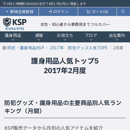
8日と9時間2分以内の注文で8月17日(月)に発送します
新規会員登録
ログイン
カート(0)
女性・初心者から業務用までフルカバー
護身用品専門店
護身用品
通販
お役立ち
ブログ
会社案内
防犯・護身用品KSP
2017年 防犯グッズ人気TOP5
2月度
護身用品人気トップ5
2017年2月度
防犯グッズ・護身用品の主要商品別人気ラン
キング（月間）
KSP販売データから月別の人気アイテムを紹介