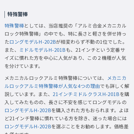
特殊警棒
特殊警棒
としては、当店推奨の「アルミ合金メカニカル
ロック特殊警棒」の中でも、特に長さと軽さを併せ持っ
た
ロングモデルH-202B
が相変わらず不動の1位でした。
また、
ミドルモデルH-201B
も、21インチという定番サ
イズに慣れた方を中心に人気があり、この２機種が人気
を分けています。
メカニカルロックアルミ特殊警棒については、
メカニカ
ルロックアルミ特殊警棒が人気な4つの理由
でも詳しく解
説しています。また、
21インチミドルクラスH-201B
を購
入してみたものの、長さに不安を感じてロングモデルの
ロングモデルH-202B
を購入された方もおられます。よほ
ど21インチ警棒に慣れている方を除き、迷った場合には
ロングモデルH-202B
を選ぶことをお勧めします。価格差