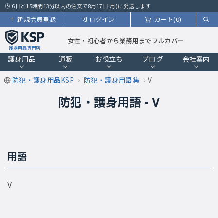
6日と15時間13分以内の注文で8月17日(月)に発送します
新規会員登録
ログイン
カート(0)
女性・初心者から業務用までフルカバー
護身用品専門店
護身用品
通販
お役立ち
ブログ
会社案内
防犯・護身用品KSP
防犯・護身用語集
V
防犯・護身用語 - V
用語
V