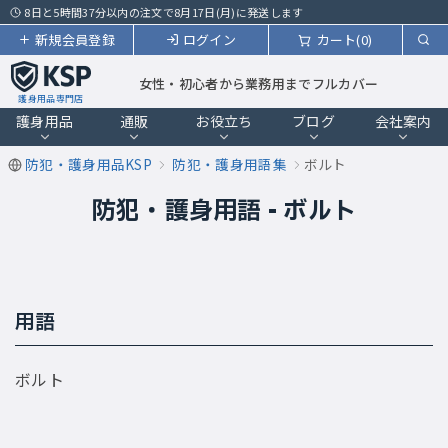
8日と5時間37分以内の注文で8月17日(月)に発送します
新規会員登録
ログイン
カート(0)
女性・初心者から業務用までフルカバー
護身用品専門店
護身用品
通販
お役立ち
ブログ
会社案内
防犯・護身用品KSP
防犯・護身用語集
ボルト
防犯・護身用語 - ボルト
用語
ボルト