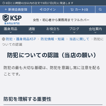
8日と11時間41分以内の注文で8月17日(月)に発送します
新規会員登録
ログイン
カート(0)
女性・初心者から業務用までフルカバー
護身用品専門店
護身用品
通販
お役立ち
ブログ
会社案内
防犯・護身用品KSP
防犯情報・知識
当店に関して
防犯に
ついての認識
防犯についての認識（当店の願い）
防犯の最も大切な基礎は、防犯を意識し常に注意を配る
ことです。
防犯を理解する重要性