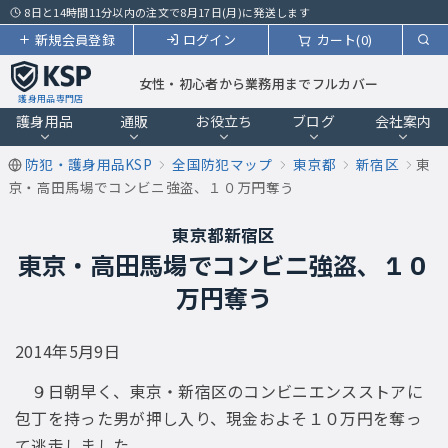
8日と14時間11分以内の注文で8月17日(月)に発送します
新規会員登録
ログイン
カート(0)
女性・初心者から業務用までフルカバー
護身用品専門店
護身用品
通販
お役立ち
ブログ
会社案内
防犯・護身用品KSP
全国防犯マップ
東京都
新宿区
東
京・高田馬場でコンビニ強盗、１０万円奪う
東京都新宿区
東京・高田馬場でコンビニ強盗、１０
万円奪う
2014年5月9日
９日朝早く、東京・新宿区のコンビニエンスストアに
包丁を持った男が押し入り、現金およそ１０万円を奪っ
て逃走しました。