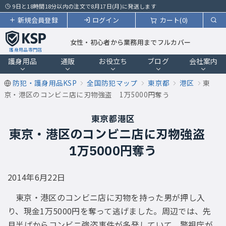
9日と18時間18分以内の注文で8月17日(月)に発送します
新規会員登録
ログイン
カート(0)
女性・初心者から業務用までフルカバー
護身用品専門店
護身用品
通販
お役立ち
ブログ
会社案内
防犯・護身用品KSP
全国防犯マップ
東京都
港区
東
京・港区のコンビニ店に刃物強盗 1万5000円奪う
東京都港区
東京・港区のコンビニ店に刃物強盗
1万5000円奪う
2014年6月22日
東京・港区のコンビニ店に刃物を持った男が押し入
り、現金1万5000円を奪って逃げました。周辺では、先
月半ばからコンビニ強盗事件が多発していて、警視庁が