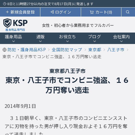
8日と11時間27分以内の注文で8月17日(月)に発送します
新規会員登録
ログイン
カート(0)
女性・初心者から業務用までフルカバー
護身用品専門店
護身用品
通販
お役立ち
ブログ
会社案内
防犯・護身用品KSP
全国防犯マップ
東京都
八王子市
東京・八王子市でコンビニ強盗、１６万円奪い逃走
東京都八王子市
東京・八王子市でコンビニ強盗、１６
万円奪い逃走
2014年9月1日
３１日朝早く、東京・八王子市のコンビニエンススト
アに刃物を持った男が押し入り現金およそ１６万円を奪
って逃走しました。