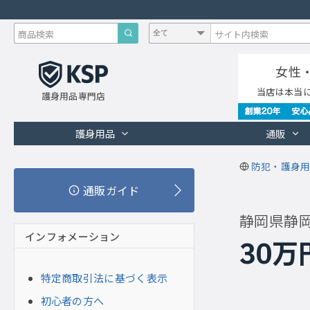
女性
当店は本当
護身用品専門店
護身用品
通販
防犯・護身用
通販ガイド
静岡県静
インフォメーション
30
特定商取引法に基づく表示
初心者の方へ