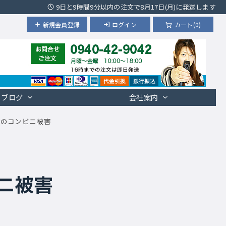
9日と9時間9分以内の注文で8月17日(月)に発送します
新規会員登録
ログイン
カート(0)
ブログ
会社案内
岡のコンビニ被害
ニ被害