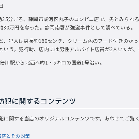
2日
3時35分ごろ、静岡市駿河区丸子のコンビニ店で、男とみら
約30万円を奪った。静岡南署が強盗事件として調べている。
と、犯人は身長約160センチ、クリーム色のフード付きのか
という。犯行時、店内には男性アルバイト店員が2人いたが、
安倍川駅から北西へ約1・5キロの国道1号沿い。
防犯に関するコンテンツ
犯に関する当店のオリジナルコンテンツです。あわせてご覧
強盗とその対策