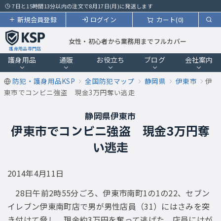
7日と15時間13分以内の注文で8月17日(月)に発送します
新規会員登録
ログイン
カート(0)
女性・初心者から業務用までフルカバー
護身用品専門店
護身用品
通販
お役立ち
ブログ
会社案内
防犯・護身用品KSP
全国防犯マップ
静岡県
伊東市
伊
東市でコンビニ強盗 現金3万円奪い逃走
静岡県伊東市
伊東市でコンビニ強盗 現金3万円奪
い逃走
2014年4月11日
28日午前2時55分ごろ、伊東市南町1の1の22、セブン
イレブン伊東南町店で男が男性店員（31）にはさみを突
き付けて脅し、現金約3万円を奪って逃げた。店員にけが