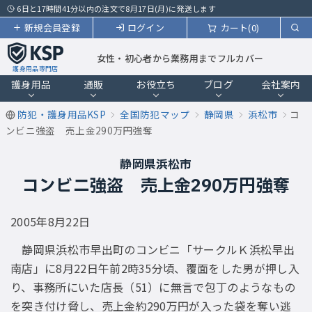
6日と17時間41分以内の注文で8月17日(月)に発送します
新規会員登録
ログイン
カート(0)
女性・初心者から業務用までフルカバー
護身用品専門店
護身用品
通販
お役立ち
ブログ
会社案内
防犯・護身用品KSP
全国防犯マップ
静岡県
浜松市
コ
ンビニ強盗 売上金290万円強奪
静岡県浜松市
コンビニ強盗 売上金290万円強奪
2005年8月22日
静岡県浜松市早出町のコンビニ「サークルＫ浜松早出
南店」に8月22日午前2時35分頃、覆面をした男が押し入
り、事務所にいた店長（51）に無言で包丁のようなもの
を突き付け脅し、売上金約290万円が入った袋を奪い逃