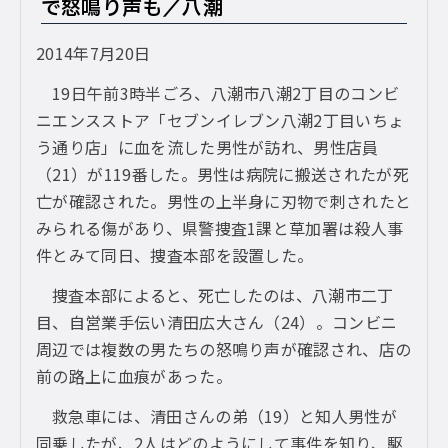
で怒鳴り声も／八潮
2014年7月20日
19日午前3時半ごろ、八潮市八潮2丁目のコンビ
ニエンスストア「セブンイレブン八潮2丁目いちょ
う通り店」に血を流した男性が訪れ、男性店員
（21）が119番した。男性は病院に搬送されたが死
亡が確認された。男性の上半身に刃物で刺されたと
みられる傷があり、県警捜査1課と草加署は殺人事
件とみて同日、捜査本部を設置した。
捜査本部によると、死亡したのは、八潮市二丁
目、自営業手伝い清田広大さん（24）。コンビニ
周辺では複数の男たちの怒鳴り声が確認され、店の
前の路上に血痕があった。
救急車には、清田さんの弟（19）と知人男性が
同乗したが、2人はどのようにして事件を知り、駆