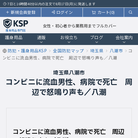
7日と16時間40分以内の注文で8月17日(月)に発送します
新規会員登録
ログイン
カート(0)
女性・初心者から業務用までフルカバー
護身用品専門店
護身用品
通販
お役立ち
ブログ
会社案内
防犯・護身用品KSP
全国防犯マップ
埼玉県
八潮市
コ
ンビニに流血男性、病院で死亡 周辺で怒鳴り声も／八潮
埼玉県八潮市
コンビニに流血男性、病院で死亡 周
辺で怒鳴り声も／八潮
コンビニに流血男性、病院で死亡 周辺