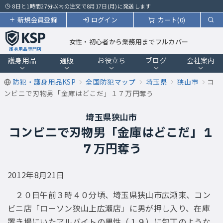
8日と1時間27分以内の注文で8月17日(月)に発送します
新規会員登録
ログイン
カート(0)
女性・初心者から業務用までフルカバー
護身用品専門店
護身用品
通販
お役立ち
ブログ
会社案内
防犯・護身用品KSP
全国防犯マップ
埼玉県
狭山市
コ
ンビニで刃物男「金庫はどこだ」１７万円奪う
埼玉県狭山市
コンビニで刃物男「金庫はどこだ」１
７万円奪う
2012年8月21日
２０日午前３時４０分頃、埼玉県狭山市広瀬東、コン
ビニ店「ローソン狭山上広瀬店」に男が押し入り、在庫
置き場にいたアルバイトの男性（１９）に包丁のような