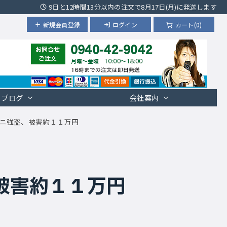
9日と12時間13分以内の注文で8月17日(月)に発送します
新規会員登録
ログイン
カート(0)
ブログ
会社案内
ニ強盗、被害約１１万円
被害約１１万円