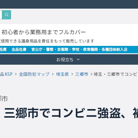
・初心者から業務用までフルカバー
に使用できる護身用品を責任をもって販売しています
お役立ち
品KSP
全国防犯マップ
埼玉県
三郷市
埼玉・三郷市でコンビ
郷市
・三郷市でコンビニ強盗、