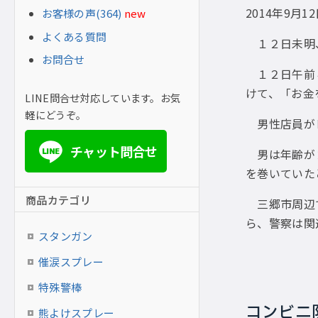
2014年9月1
お客様の声(364)
new
よくある質問
１２日未明、
お問合せ
１２日午前４
けて、「お金
LINE問合せ対応しています。お気
軽にどうぞ。
男性店員がレ
チャット問合せ
LINE
男は年齢が２
を巻いていた
商品カテゴリ
三郷市周辺で
ら、警察は関
スタンガン
催涙スプレー
特殊警棒
コンビニ
熊よけスプレー