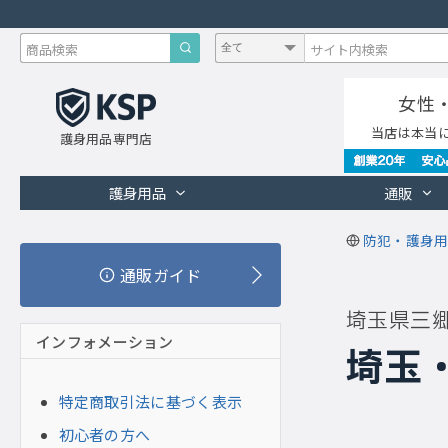
女性
当店は本当
護身用品専門店
護身用品
通販
防犯・護身用
通販ガイド
埼玉県三
インフォメーション
埼玉
特定商取引法に基づく表示
初心者の方へ