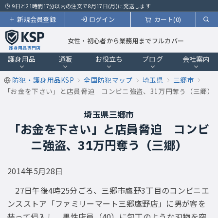
9日と21時間17分以内の注文で8月17日(月)に発送します
新規会員登録
ログイン
カート(0)
女性・初心者から業務用までフルカバー
護身用品専門店
護身用品
通販
お役立ち
ブログ
会社案内
防犯・護身用品KSP
全国防犯マップ
埼玉県
三郷市
「お金を下さい」と店員脅迫 コンビニ強盗、31万円奪う（三郷）
埼玉県三郷市
「お金を下さい」と店員脅迫 コンビ
ニ強盗、31万円奪う（三郷）
2014年5月28日
27日午後4時25分ごろ、三郷市鷹野3丁目のコンビニエ
ンスストア「ファミリーマート三郷鷹野店」に男が客を
装って侵入し、男性店員（40）に包丁のような刃物を突