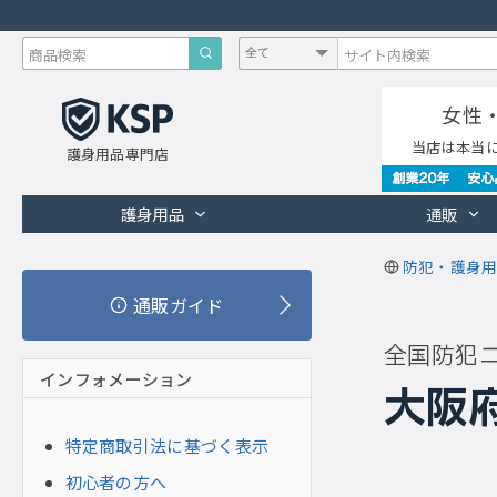
女性
当店は本当
護身用品専門店
護身用品
通販
防犯・護身用
通販ガイド
全国防犯
インフォメーション
大阪
特定商取引法に基づく表示
初心者の方へ