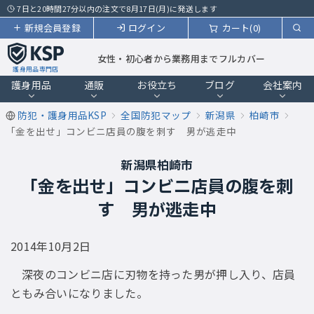
7日と20時間27分以内の注文で8月17日(月)に発送します
新規会員登録
ログイン
カート(0)
女性・初心者から業務用までフルカバー
護身用品専門店
護身用品
通販
お役立ち
ブログ
会社案内
防犯・護身用品KSP
全国防犯マップ
新潟県
柏崎市
「金を出せ」コンビニ店員の腹を刺す 男が逃走中
新潟県柏崎市
「金を出せ」コンビニ店員の腹を刺
す 男が逃走中
2014年10月2日
深夜のコンビニ店に刃物を持った男が押し入り、店員
ともみ合いになりました。