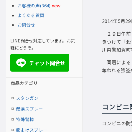
お客様の声(364)
new
よくある質問
2014年5月2
お問合せ
２９日午前３
LINE問合せ対応しています。お気
きつけて「殺
軽にどうぞ。
川県警加賀町
同署によると
チャット問合せ
LINE
奪われる強盗
商品カテゴリ
スタンガン
コンビニ
催涙スプレー
特殊警棒
コンビニの防
熊よけスプレー