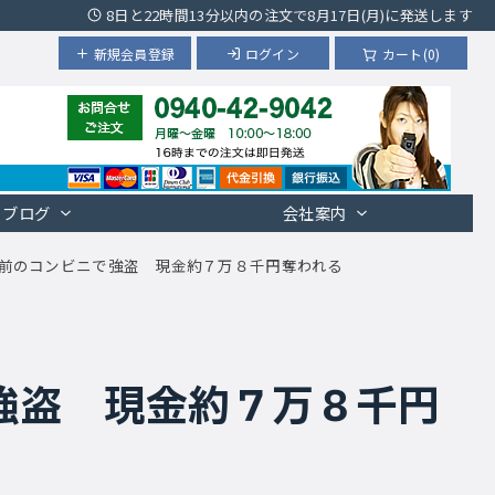
8日と22時間13分以内の注文で8月17日(月)に発送します
新規会員登録
ログイン
カート(0)
ブログ
会社案内
前のコンビニで強盗 現金約７万８千円奪われる
強盗 現金約７万８千円