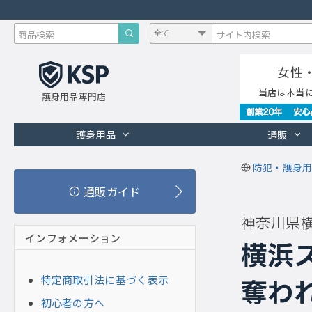
女性
当店は本当
護身用品専門店
護身用品
通販
防犯・護身用
通販ガイド
神奈川県
インフォメーション
横浜
特定商取引法に基づく表示
奪わ
初心者の方へ