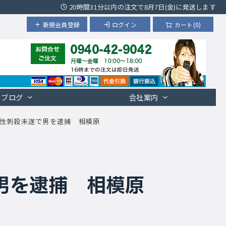
20時間31分以内の注文で8月7日(金)に発送します
新規会員登録
ログイン
カート(0)
ブログ
会社案内
性刺殺未遂で男を逮捕 相模原
男を逮捕 相模原