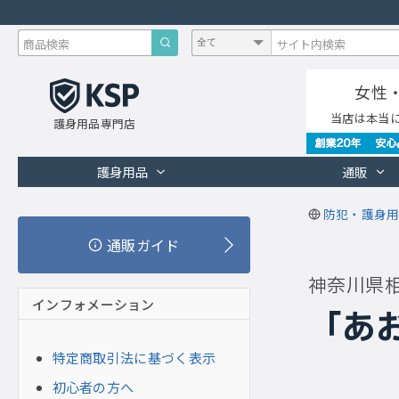
女性
当店は本当
護身用品専門店
護身用品
通販
防犯・護身用
通販ガイド
神奈川県
インフォメーション
「あ
特定商取引法に基づく表示
初心者の方へ