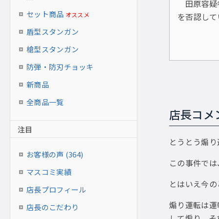
田原容疑
セット商品
オススメ
を否認して
盾型スタンガン
槍型スタンガン
防弾・防刃チョッキ
新商品
全商品一覧
店長コメ
注目
とうとう煽り
お客様の声 (364)
この事件では
マスコミ実績
とはいえ今の
店長プロフィール
煽り運転は運
店長のこだわり
して煽り、そ