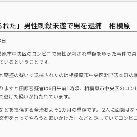
られた」男性刺殺未遂で男を逮捕 相模原
8日
模原市中央区のコンビニで男性が刺され重傷を負った事件で県
ているということです。
と窃盗の疑いで逮捕されたのは相模原市中央区淵野辺本町の無
りますと田原容疑者は6日午前1時頃、相模原市中央区のコン
て逃げた疑いが持たれています。
などを損傷する全治およそ1カ月の重傷です。 2人に面識は
文句を言ってやろうと追いかけた」などと話していてコンビ
。