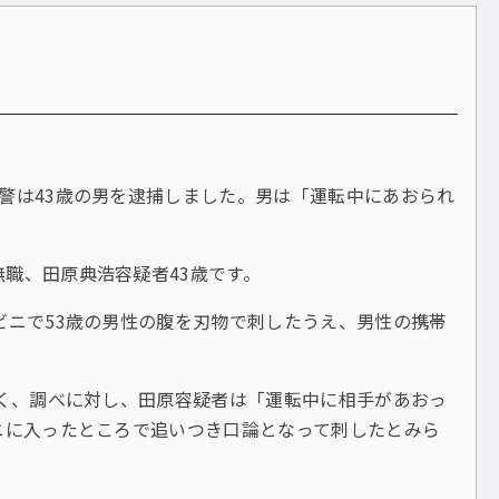
警は43歳の男を逮捕しました。男は「運転中にあおられ
職、田原典浩容疑者43歳です。
ビニで53歳の男性の腹を刃物で刺したうえ、男性の携帯
なく、調べに対し、田原容疑者は「運転中に相手があおっ
ニに入ったところで追いつき口論となって刺したとみら