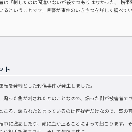
者は「刺したのは間違いないが殺すつもりはなかった。 携帯
いるということです。県警が事件のいきさつを詳しく調べて
ント
運転を発端とした刺傷事件が発生しました。
、煽った側が刺されたとのことなので、煽った側が被害者で
ところ、煽られたと言っているのは容疑者だけなので、事の
転中に激高したり、頭に血が上ることによって起こります。
れが相手を激高させ、そして殺傷事件に。