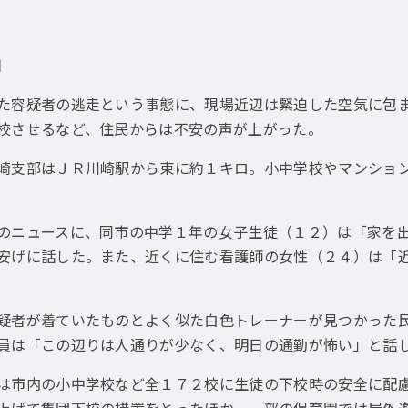
日
容疑者の逃走という事態に、現場近辺は緊迫した空気に包ま
校させるなど、住民からは不安の声が上がった。
支部はＪＲ川崎駅から東に約１キロ。小中学校やマンション
ニュースに、同市の中学１年の女子生徒（１２）は「家を出
安げに話した。また、近くに住む看護師の女性（２４）は「
者が着ていたものとよく似た白色トレーナーが見つかった民
員は「この辺りは人通りが少なく、明日の通勤が怖い」と話
市内の小中学校など全１７２校に生徒の下校時の安全に配慮