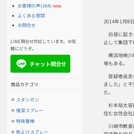
お客様の声(364)
new
よくある質問
2014年1月8
お問合せ
白昼に起きた
LINE問合せ対応しています。お気
止して集団下
軽にどうぞ。
横浜地検川崎
場もある。
チャット問合せ
LINE
容疑者逃走の
ました」と不
商品カテゴリ
た。
スタンガン
杉本裕太容疑
催涙スプレー
住む女性会社
特殊警棒
川崎市教委は
熊よけスプレー