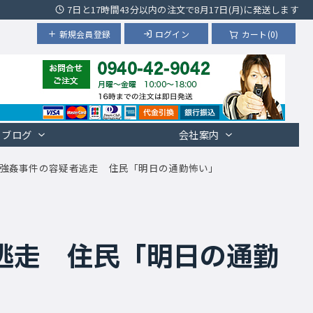
7日と17時間43分以内の注文で8月17日(月)に発送します
新規会員登録
ログイン
カート(0)
ブログ
会社案内
強姦事件の容疑者逃走 住民「明日の通勤怖い」
逃走 住民「明日の通勤