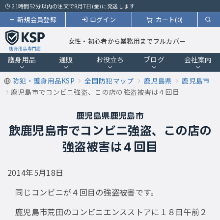
21時間52分以内の注文で8月7日(金)に発送します
新規会員登録
ログイン
カート(0)
女性・初心者から業務用までフルカバー
護身用品専門店
護身用品
通販
お役立ち
ブログ
会社案内
防犯・護身用品KSP
全国防犯マップ
鹿児島県
鹿児島市
鹿児島市でコンビニ強盗、この店の強盗被害は４回目
鹿児島県鹿児島市
飲鹿児島市でコンビニ強盗、この店の
強盗被害は４回目
2014年5月18日
同じコンビニが４回目の強盗被害です。
鹿児島市荒田のコンビニエンスストアに１８日午前２