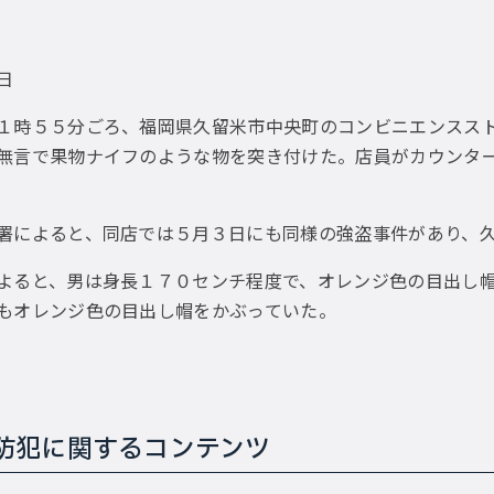
1日
時５５分ごろ、福岡県久留米市中央町のコンビニエンススト
無言で果物ナイフのような物を突き付けた。店員がカウンタ
によると、同店では５月３日にも同様の強盗事件があり、久
ると、男は身長１７０センチ程度で、オレンジ色の目出し帽
もオレンジ色の目出し帽をかぶっていた。
防犯に関するコンテンツ