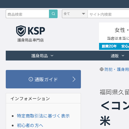
女性
当店は本当
護身用品専門店
護身用品
通販
防犯・護身用
通販ガイド
福岡県久
インフォメーション
＜コ
特定商取引法に基づく表示
米
初心者の方へ