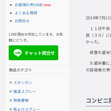
お客様の声(364)
new
よくある質問
2014年7月1
お問合せ
１１日午前１
LINE問合せ対応しています。お気
員（３０）に
軽にどうぞ。
かった。
県警久留米署
チャット問合せ
LINE
久留米署によ
の容疑者の男
商品カテゴリ
スタンガン
催涙スプレー
コンビニ
特殊警棒
熊よけスプレー