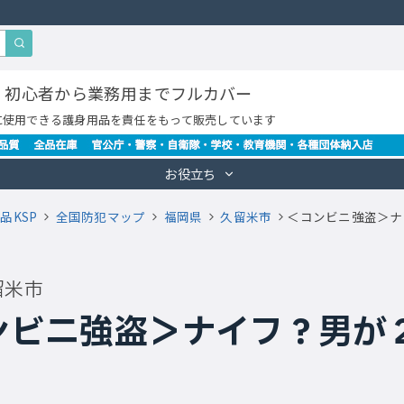
・初心者から業務用までフルカバー
に使用できる護身用品を責任をもって販売しています
お役立ち
品KSP
全国防犯マップ
福岡県
久留米市
＜コンビニ強盗＞ナ
留米市
ンビニ強盗＞ナイフ？男が