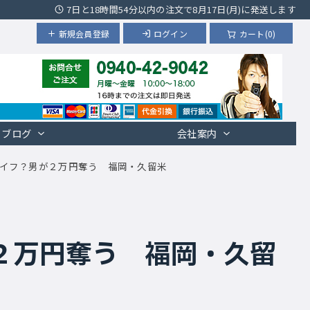
7日と18時間54分以内の注文で8月17日(月)に発送します
新規会員登録
ログイン
カート(0)
ブログ
会社案内
イフ？男が２万円奪う 福岡・久留米
２万円奪う 福岡・久留