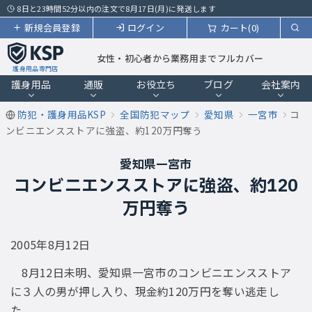
8日と23時間52分以内の注文で8月17日(月)に発送します
新規会員登録
ログイン
カート(0)
女性・初心者から業務用までフルカバー
護身用品専門店
護身用品
通販
お役立ち
ブログ
会社案内
防犯・護身用品KSP
全国防犯マップ
愛知県
一宮市
コ
ンビニエンスストアに強盗、約120万円奪う
愛知県一宮市
コンビニエンスストアに強盗、約120
万円奪う
2005年8月12日
8月12日未明、愛知県一宮市のコンビニエンスストア
に３人の男が押し入り、現金約120万円を奪い逃走し
た。