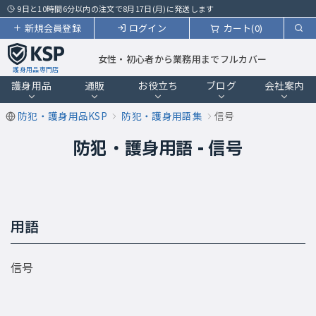
9日と10時間6分以内の注文で8月17日(月)に発送します
新規会員登録
ログイン
カート(0)
女性・初心者から業務用までフルカバー
護身用品専門店
護身用品
通販
お役立ち
ブログ
会社案内
防犯・護身用品KSP
防犯・護身用語集
信号
防犯・護身用語 - 信号
用語
信号