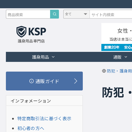
女性
当店は本当
護身用品専門店
護身用品
通販
防犯・護身用
通販ガイド
防犯・
インフォメーション
特定商取引法に基づく表示
初心者の方へ