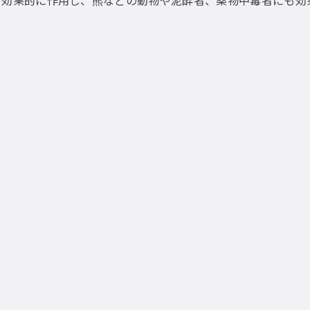
も効果的に作用し、熊などの動物や泥酔者、薬物中毒者にも効