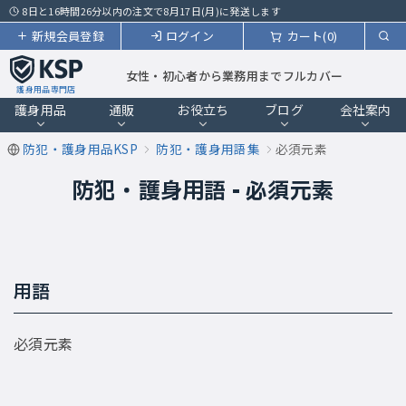
8日と16時間26分以内の注文で8月17日(月)に発送します
新規会員登録
ログイン
カート(0)
女性・初心者から業務用までフルカバー
護身用品専門店
護身用品
通販
お役立ち
ブログ
会社案内
防犯・護身用品KSP
防犯・護身用語集
必須元素
防犯・護身用語 - 必須元素
用語
必須元素