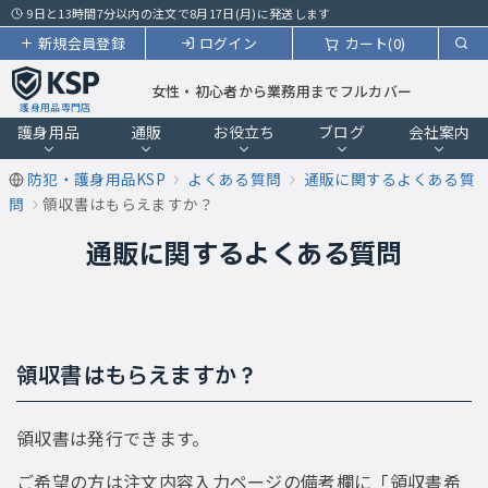
9日と13時間7分以内の注文で8月17日(月)に発送します
新規会員登録
ログイン
カート(0)
女性・初心者から業務用までフルカバー
護身用品専門店
護身用品
通販
お役立ち
ブログ
会社案内
防犯・護身用品KSP
よくある質問
通販に関するよくある質
問
領収書はもらえますか？
通販に関するよくある質問
領収書はもらえますか？
領収書は発行できます。
ご希望の方は注文内容入力ページの備考欄に「領収書希