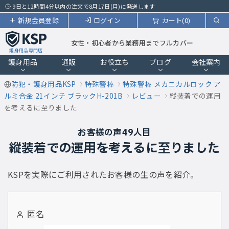
9日と12時間4分以内の注文で8月17日(月)に発送します
新規会員登録
ログイン
カート(0)
女性・初心者から業務用までフルカバー
護身用品専門店
護身用品
通販
お役立ち
ブログ
会社案内
防犯・護身用品KSP
特殊警棒
特殊警棒 メカニカルロック ア
ルミ合金 21インチ ブラックH-201B
レビュー
縦装着での運用
を考えるに至りました
お客様の声49人目
縦装着での運用を考えるに至りました
KSPを実際にご利用されたお客様の生の声を紹介。
匿名