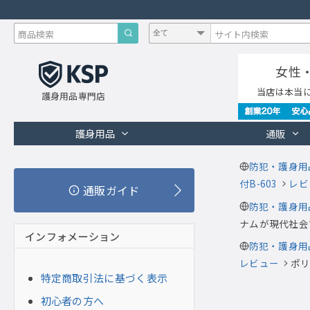
女性
当店は本当
護身用品専門店
護身用品
通販
防犯・護身用
付B-603
レビ
通販ガイド
防犯・護身用
ナムが現代社会
インフォメーション
防犯・護身用
レビュー
ポ
特定商取引法に基づく表示
初心者の方へ