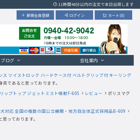
11時間48分以内の注文で本日出荷します
新規会員登録
ログイン
カート(0)
ブログ
会社案内
オンス ツイストロック ハードケース付 ベルトクリップ付 キーリング
身具であると思っております。
リップトップ ジェットミスト噴射F-605
レビュー
ポリスマグ
犬対応 全国の複数の国公立機関・地方自治体正式採用品B-609
と思っております。