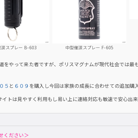
涙スプレー B-603
中型催涙スプレー F-605
道をやって来た者ですが、ポリスマグナムが現代社会では最
０５
と
６０９
を購入し今回は家族の成長に合わせての追加購
のサイトは見やすく利用もし易い上に連絡対応も敏速で安心出
せください＞