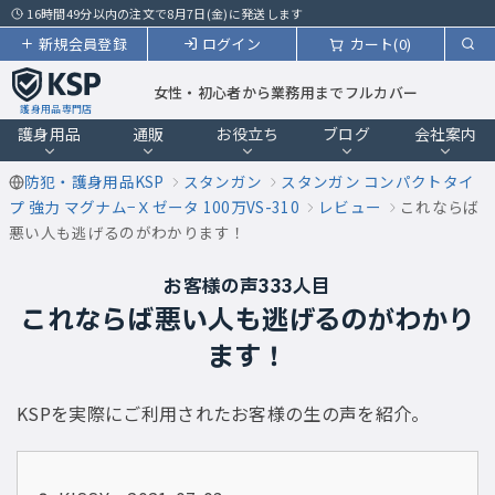
16時間49分以内の注文で8月7日(金)に発送します
新規会員登録
ログイン
カート(0)
女性・初心者から業務用までフルカバー
護身用品専門店
護身用品
通販
お役立ち
ブログ
会社案内
防犯・護身用品KSP
スタンガン
スタンガン コンパクトタイ
プ 強力 マグナム−Ｘゼータ 100万VS-310
レビュー
これならば
悪い人も逃げるのがわかります！
お客様の声333人目
これならば悪い人も逃げるのがわかり
ます！
KSPを実際にご利用されたお客様の生の声を紹介。