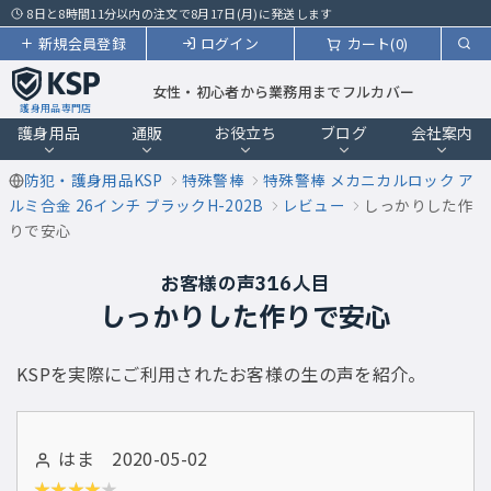
8日と8時間11分以内の注文で8月17日(月)に発送します
新規会員登録
ログイン
カート(0)
女性・初心者から業務用までフルカバー
護身用品専門店
護身用品
通販
お役立ち
ブログ
会社案内
防犯・護身用品KSP
特殊警棒
特殊警棒 メカニカルロック ア
ルミ合金 26インチ ブラックH-202B
レビュー
しっかりした作
りで安心
お客様の声316人目
しっかりした作りで安心
KSPを実際にご利用されたお客様の生の声を紹介。
はま 2020-05-02