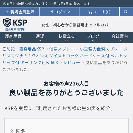
8日と8時間24分以内の注文で8月17日(月)に発送します
新規会員登録
ログイン
カート(0)
女性・初心者から業務用までフルカバー
護身用品専門店
護身用品
通販
お役立ち
ブログ
会社案内
防犯・護身用品KSP
催涙スプレー
小型強力催涙スプレー ポ
リスマグナム 1/2オンス ツイストロック ハードケース付 ベルトク
リップ付 キーリング付B-603
レビュー
良い製品をありがとう
ございました
お客様の声236人目
良い製品をありがとうございました
KSPを実際にご利用されたお客様の生の声を紹介。
匿名